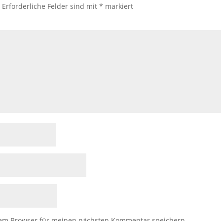
.
Erforderliche Felder sind mit
*
markiert
sem Browser für meinen nächsten Kommentar speichern.